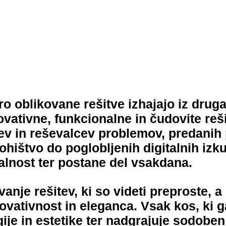
o oblikovane rešitve izhajajo iz drug
ovativne, funkcionalne in čudovite reš
ecev in reševalcev problemov, predani
hištvo do poglobljenih digitalnih izku
alnost ter postane del vsakdana.
nje rešitev, ki so videti preproste, a
novativnost in eleganca. Vsak kos, ki 
 in estetike ter nadgrajuje sodoben ž