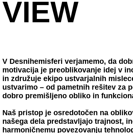
VIEW
V Desnihemisferi verjamemo, da dobr
motivacija je preoblikovanje idej v in
in združuje ekipo ustvarjalnih misl
ustvarimo – od pametnih rešitev za po
dobro premišljeno obliko in funkcion
Naš pristop je osredotočen na oblikova
našega dela predstavljajo trajnost, i
harmoničnemu povezovanju tehnologije