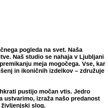
ačnega pogleda na svet. Naša
itve. Naš studio se nahaja v Ljubljani
h premikanju meja mogočega. Vse, kar
šenj in ikoničnih izdelkov – združuje
 hkrati pustijo močan vtis. Jedro
ga ustvarimo, izraža našo predanost
ivljenjski slog.